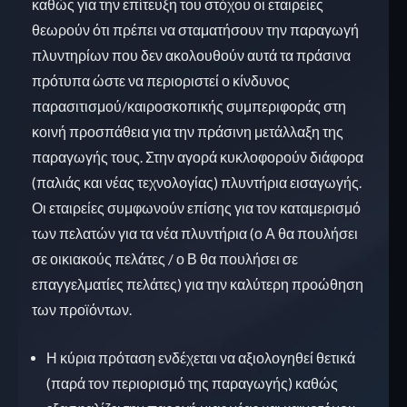
καθώς για την επίτευξη του στόχου οι εταιρείες
θεωρούν ότι πρέπει να σταματήσουν την παραγωγή
πλυντηρίων που δεν ακολουθούν αυτά τα πράσινα
πρότυπα ώστε να περιοριστεί ο κίνδυνος
παρασιτισμού/καιροσκοπικής συμπεριφοράς στη
κοινή προσπάθεια για την πράσινη μετάλλαξη της
παραγωγής τους. Στην αγορά κυκλοφορούν διάφορα
(παλιάς και νέας τεχνολογίας) πλυντήρια εισαγωγής.
Οι εταιρείες συμφωνούν επίσης για τον καταμερισμό
των πελατών για τα νέα πλυντήρια (ο Α θα πουλήσει
σε οικιακούς πελάτες / ο Β θα πουλήσει σε
επαγγελματίες πελάτες) για την καλύτερη προώθηση
των προϊόντων.
Η κύρια πρόταση ενδέχεται να αξιολογηθεί θετικά
(παρά τον περιορισμό της παραγωγής) καθώς