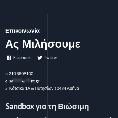
Επικοινωνία
Ας Μιλήσουμε
Facebook
Twitter
t: 210 8809100
e:
sa
*****
@
***
nt.gr
a: Κότσικα 1Α & Πατησίων 10434 Αθήνα
Sandbox για τη Βιώσιμη